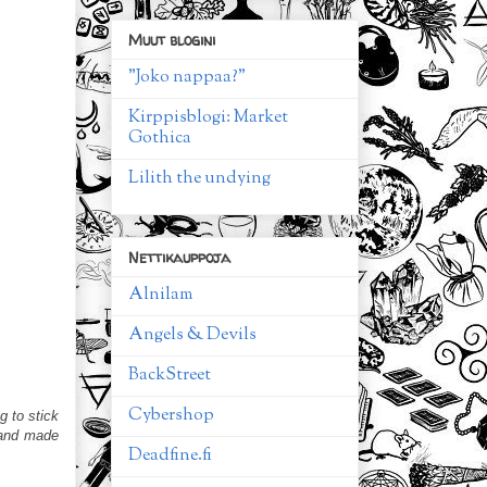
Muut blogini
"Joko nappaa?"
Kirppisblogi: Market
Gothica
Lilith the undying
Nettikauppoja
Alnilam
Angels & Devils
BackStreet
Cybershop
g to stick
 and made
Deadfine.fi