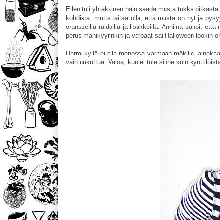
Eilen tuli yhtäkkinen halu saada musta tukka pitkästä 
kohdista, mutta taitaa olla, että musta on nyt ja pys
oransseilla raidoilla ja lisäkkeillä. Anniina sanoi, e
perus manikyyrinkin ja varpaat sai Halloween lookin o
Harmi kyllä ei olla menossa varmaan mökille, ainakaan
vain nukuttua. Valoa, kun ei tule sinne kuin kynttilöis