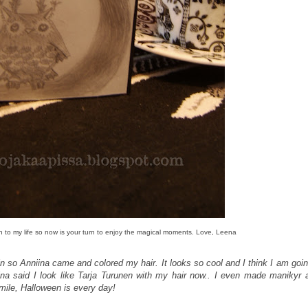
n to my life so now is your turn to enjoy the magical moments. Love, Leena
in so Anniina came and colored my hair. It looks so cool and I think I am goin
niina said I look like Tarja Turunen with my hair now.. I even made manikyr
mile, Halloween is every day!