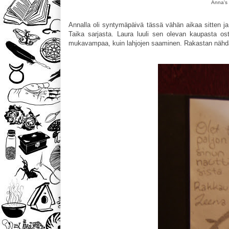
Anna's 
Annalla oli syntymäpäivä tässä vähän aikaa sitten ja 
Taika sarjasta. Laura luuli sen olevan kaupasta ost
mukavampaa, kuin lahjojen saaminen. Rakastan nähdä y