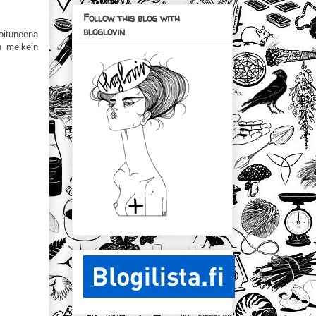
Follow this blog with
bloglovin
roituneena
n melkein