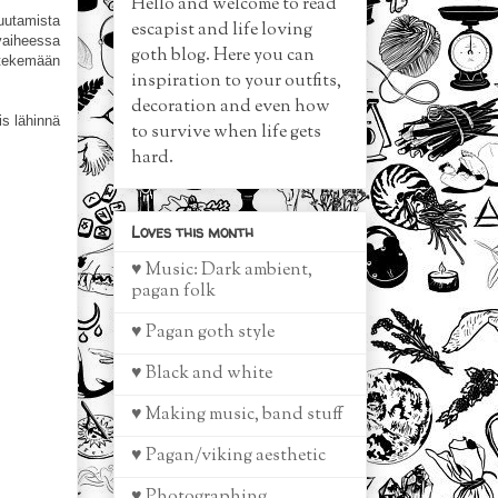
Hello and welcome to read
muutamista
escapist and life loving
 vaiheessa
goth blog. Here you can
n tekemään
inspiration to your outfits,
decoration and even how
is lähinnä
to survive when life gets
hard.
Loves this month
♥ Music: Dark ambient,
pagan folk
♥ Pagan goth style
♥ Black and white
♥ Making music, band stuff
♥ Pagan/viking aesthetic
♥ Photographing