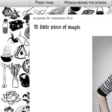
Front page
Woman behind the screen
perjantai 28. syyskuuta 2012
A little piece of magic