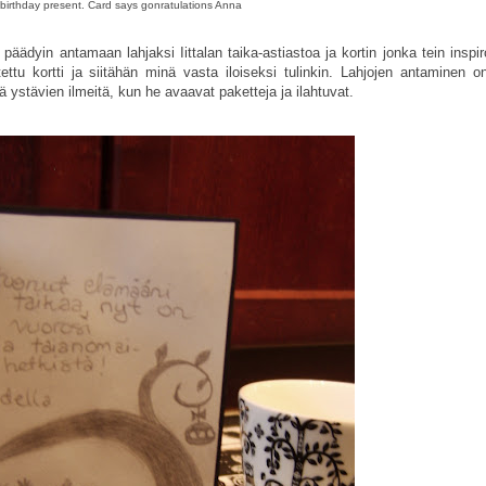
birthday present. Card says gonratulations Anna
päädyin antamaan lahjaksi Iittalan taika-astiastoa ja kortin jonka tein inspi
ettu kortti ja siitähän minä vasta iloiseksi tulinkin. Lahjojen antaminen o
stävien ilmeitä, kun he avaavat paketteja ja ilahtuvat.