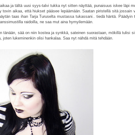
aikaa ja tältä uusi syys-talvi tukka nyt sitten näyttää, punaisuus iskee läpi 
yy tovin aikaa, että hiukset pääsee lepäämään. Saatan piristellä sitä jossain
ttä näytän taas ihan Tarja Turuselta mustassa tukassani.. tiedä häntä. Päädyi
ranssimustilla raidoilla, ne saa mut aina hymyilemään.
 tänään, sää on niin kostea ja synkkä, sateinen suorastaan, mökillä tulisi si
tä, joten lukeminenkin olisi hankalaa. Saa nyt nähdä mitä tehdään.