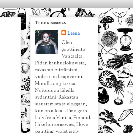
Tietoja minusta
Leena
Olen
goottineito
Vantaalta.
Pidän kauhuelokuvista,
rakastan piirtämistä,
violetti on lempivärini.
Minulla on 3 kissaa.
Noituus on lähellä
sydäntäni. Rakastan
sisustamista ja vloggaan,
kun on aikaa. - I'm a goth
lady from Vantaa, Finland.
I like horrormovies, I love
painting, violet is my