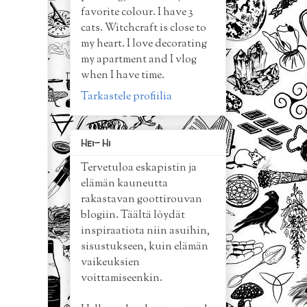
favorite colour. I have 3
cats. Witchcraft is close to
my heart. I love decorating
my apartment and I vlog
when I have time.
Tarkastele profiilia
Hei- Hi
Tervetuloa eskapistin ja
elämän kauneutta
rakastavan goottirouvan
blogiin. Täältä löydät
inspiraatiota niin asuihin,
sisustukseen, kuin elämän
vaikeuksien
voittamiseenkin.