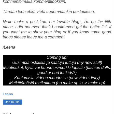
kommentoimalla kommenttiboksiin.
Tänään teen ehkä vielä uudemmankin postauksen.
Nette make a post from her favorite blogs, I'm on the fifth
place. I did not even think I could even get the entire list. If
you want me to show your blog or if you know some good
blogs please leave me a comment.
/Leena
Coming up:
Uusimpia ostoksia ja saatuja juttuja (my new stuff)
Muotinuket, hyvä vai huono esimerkki lapsille (fashion dolls,
good or bad for kids?)
Kuulumisia videon muodossa (new video diary)
Meikittömästä meikattuun (no make up to -> make up)
Leena
Jaa muille