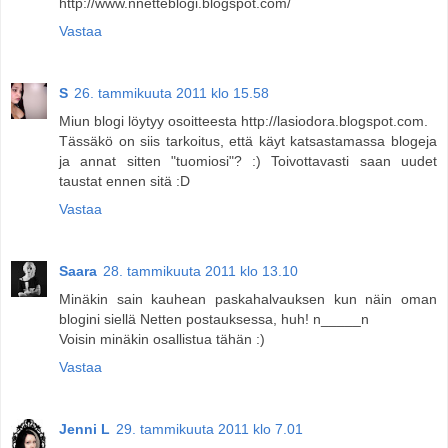
http://www.nnetteblogi.blogspot.com/
Vastaa
S
26. tammikuuta 2011 klo 15.58
Miun blogi löytyy osoitteesta http://lasiodora.blogspot.com.
Tässäkö on siis tarkoitus, että käyt katsastamassa blogeja
ja annat sitten "tuomiosi"? :) Toivottavasti saan uudet
taustat ennen sitä :D
Vastaa
Saara
28. tammikuuta 2011 klo 13.10
Minäkin sain kauhean paskahalvauksen kun näin oman
blogini siellä Netten postauksessa, huh! n_____n
Voisin minäkin osallistua tähän :)
Vastaa
Jenni L
29. tammikuuta 2011 klo 7.01