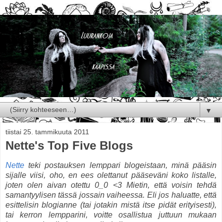
▼
tiistai 25. tammikuuta 2011
Nette's Top Five Blogs
Nette
teki postauksen lemppari blogeistaan, minä pääsin
sijalle viisi, oho, en ees olettanut pääseväni koko listalle,
joten olen aivan otettu 0_0 <3 Mietin, että voisin tehdä
samantyylisen tässä jossain vaiheessa. Eli jos haluatte, että
esittelisin blogianne (tai jotakin mistä itse pidät erityisesti),
tai kerron lempparini, voitte osallistua juttuun mukaan